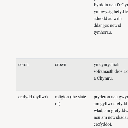
Fyrddin neu i'r Cymry;
p
yn bwysig hefyd fel
M
adnodd ac wrth
p
ddangos newid
i
tymhorau.
a
s
coron
crown
yn cynrychioli
t
sofraniaeth dros Loegr
r
a Chymru.
s
E
crefydd (cyflwr)
religion (the state
pryderon neu gwynion
c
of)
am gyflwr crefydd yn y
s
wlad, am grefyddwyr,
r
neu am newidiadau
i
crefyddol.
a