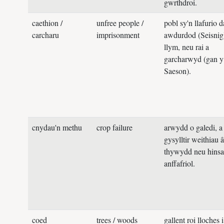
gwrthdroi.
o
caethion /
unfree people /
pobl sy'n llafurio dan
p
carcharu
imprisonment
awdurdod (Seisnig)
i
llym, neu rai a
t
garcharwyd (gan y
Saeson).
cnydau'n methu
crop failure
arwydd o galedi, a
a
gysylltir weithiau â
a
thywydd neu hinsawdd
a
anffafriol.
w
o
coed
trees / woods
gallent roi lloches i
t