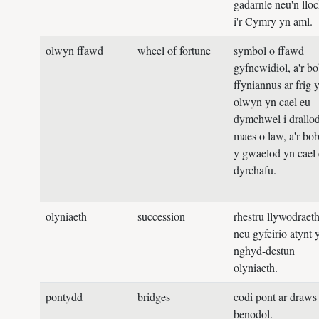
gadarnle neu'n lloches
r
i'r Cymry yn aml.
p
olwyn ffawd
wheel of fortune
symbol o ffawd
a
gyfnewidiol, a'r bobl
f
ffyniannus ar frig yr
f
olwyn yn cael eu
a
dymchwel i drallod
b
maes o law, a'r bobl ar
c
y gwaelod yn cael eu
f
dyrchafu.
t
w
olyniaeth
succession
rhestru llywodraethwyr,
r
neu gyfeirio atynt yng
s
nghyd-destun
c
olyniaeth.
s
pontydd
bridges
codi pont ar draws afon
s
benodol.
r