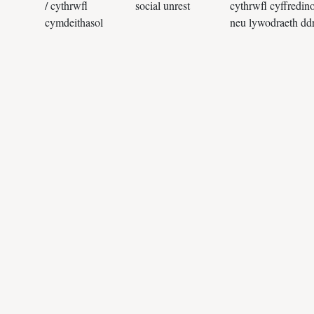
/ cythrwfl
social unrest
cythrwfl cyffredinol
g
cymdeithasol
neu lywodraeth ddrwg.
g