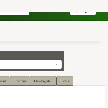
adol
Testunol
Llawysgrifau
Stema