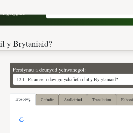
Y golygiad
Fersiynau a deunydd ychwanegol:
Trosolwg
Cefndir
Aralleiriad
Translation
Esboni