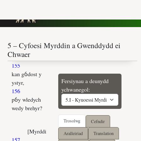
Fersiynau a deunydd
ychwanegol:
Trosolwg
Cefndir
Aralleiriad
Translation