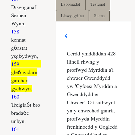
Esboniadol
Testunol
Llawysgrifau
Stema