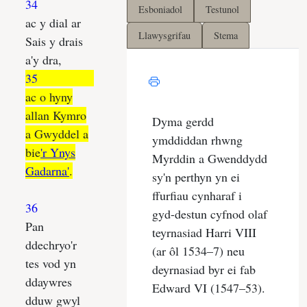
Esboniadol
Testunol
Llawysgrifau
Stema