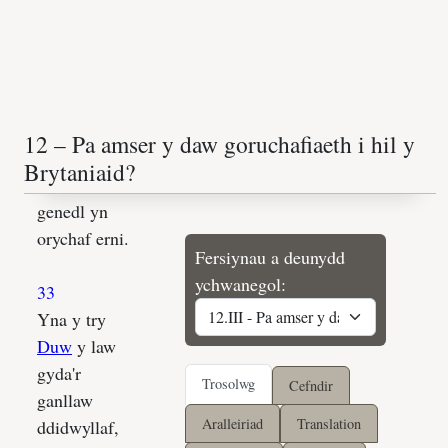
Fersiynau a deunydd
ychwanegol:
Trosolwg
Cefndir
Aralleiriad
Translation