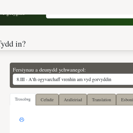
Y golygiad
Fersiynau a deunydd ychwanegol:
Trosolwg
Cefndir
Aralleiriad
Translation
Esboni