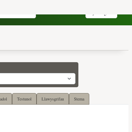
adol
Testunol
Llawysgrifau
Stema