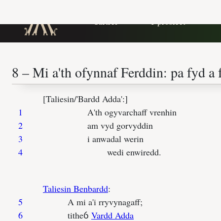
Orgraff fodern
|
Cartref
Y prosiect