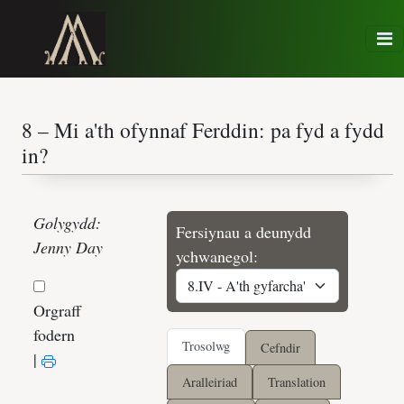
Golygydd:
Fersiynau a deunydd
Jenny Day
ychwanegol:
Orgraff
fodern
Trosolwg
Cefndir
|
Aralleiriad
Translation