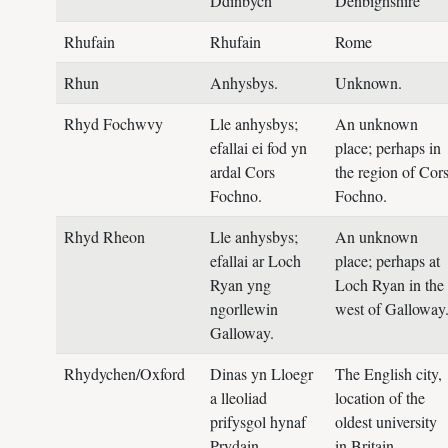
Ddinbych
Denbighshire
Rhufain
Rhufain
Rome
Rhun
Anhysbys.
Unknown.
Rhyd Fochwvy
Lle anhysbys;
An unknown
efallai ei fod yn
place; perhaps in
ardal Cors
the region of Cor
Fochno.
Fochno.
Rhyd Rheon
Lle anhysbys;
An unknown
efallai ar Loch
place; perhaps at
Ryan yng
Loch Ryan in the
ngorllewin
west of Galloway
Galloway.
Rhydychen/Oxford
Dinas yn Lloegr
The English city,
a lleoliad
location of the
prifysgol hynaf
oldest university
Prydain.
in Britain.