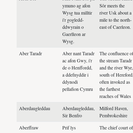
ymuno ag afon
Sôr meets the
Wysg tua milltir
river Usk about a
i'r gogledd-
mile to the north-
ddwyrain o
east of Caerleon.
Gaerlleon ar
Wysg.
Aber Taradr
Aber nant Taradr
The confluence o
ac afon Gwy, i'r
the stream Taradr
de o Henffordd,
and the river Wye
a ddefnyddir i
south of Hereford
ddynodi
often invoked as
pellafion Cymru
the farthest
reaches of Wales
Aberdaugleddau
Aberdaugleddau,
Milford Haven,
Sir Benfro
Pembrokeshire
Aberffraw
Prif lys
The chief court of