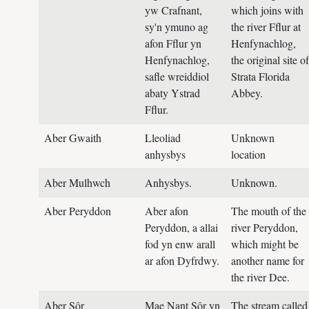
yw Crafnant,
which joins with
sy'n ymuno ag
the river Fflur at
afon Fflur yn
Henfynachlog,
Henfynachlog,
the original site of
safle wreiddiol
Strata Florida
abaty Ystrad
Abbey.
Fflur.
Aber Gwaith
Lleoliad
Unknown
anhysbys
location
Aber Mulhwch
Anhysbys.
Unknown.
Aber Peryddon
Aber afon
The mouth of the
Peryddon, a allai
river Peryddon,
fod yn enw arall
which might be
ar afon Dyfrdwy.
another name for
the river Dee.
Aber Sôr
Mae Nant Sôr yn
The stream called