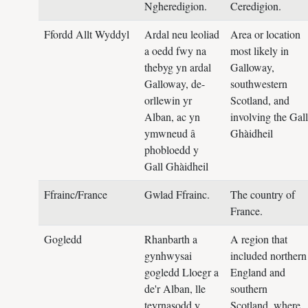
Ngheredigion.
Ceredigion.
Ffordd Allt Wyddyl
Ardal neu leoliad
Area or location
a oedd fwy na
most likely in
thebyg yn ardal
Galloway,
Galloway, de-
southwestern
orllewin yr
Scotland, and
Alban, ac yn
involving the Gall
ymwneud â
Ghàidheil
phobloedd y
Gall Ghàidheil
Ffrainc/France
Gwlad Ffrainc.
The country of
France.
Gogledd
Rhanbarth a
A region that
gynhwysai
included northern
gogledd Lloegr a
England and
de'r Alban, lle
southern
teyrnasodd y
Scotland, where