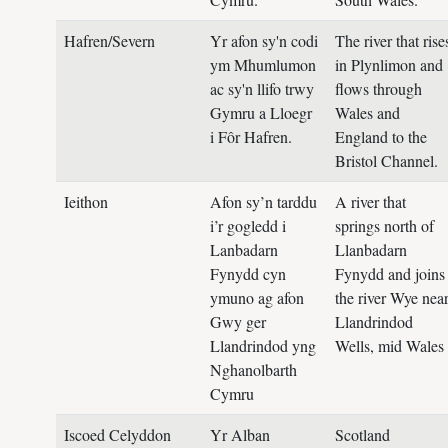
Hafren/Severn
Yr afon sy'n codi
The river that rise
ym Mhumlumon
in Plynlimon and
ac sy'n llifo trwy
flows through
Gymru a Lloegr
Wales and
i Fôr Hafren.
England to the
Bristol Channel.
Ieithon
Afon sy’n tarddu
A river that
i’r gogledd i
springs north of
Lanbadarn
Llanbadarn
Fynydd cyn
Fynydd and joins
ymuno ag afon
the river Wye nea
Gwy ger
Llandrindod
Llandrindod yng
Wells, mid Wales
Nghanolbarth
Cymru
Iscoed Celyddon
Yr Alban
Scotland