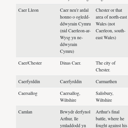
Caer Lleon
Caer neu’r ardal
Chester or that
honno o ogledd-
area of north-east
ddwyrain Cymru
Wales (not
(nid Caerleon-ar-
Caerleon, south-
Wysg yn ne-
east Wales)
ddwyrain
Cymru)
Caer/Chester
Dinas Caer.
The city of
Chester.
Caerfyrddin
Caerfyrddin
Carmarthen
Caersallog
Caersallog,
Salisbury,
Wiltshire
Wiltshire
Camlan
Brwydr derfynol
Arthur's final
Arthur, lle
battle, where he
ymladdodd yn
fought against his