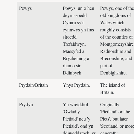
Powys
Powys, un o hen
Powys, one of the
deyrnasoedd
old kingdoms of
Cymru sy'n
Wales which
cynnwys yn fras
roughly consists
siroedd
of the counties of
Trefaldwyn,
Montgomeryshire
Maesyfed a
Radnorshire and
Brycheiniog a
Breconshire, and
rhan o sir
part of
Ddinbych.
Denbighshire.
Prydain/Britain
Ynys Prydain.
The island of
Britain.
Prydyn
Yn wreiddiol
Originally
'Gwlad y
'Pictland' or 'the
Pictiaid' neu 'y
Picts', but later
Pictiaid', ond yn
'Scotland' or mor
ddiweddarach 'yr
generally