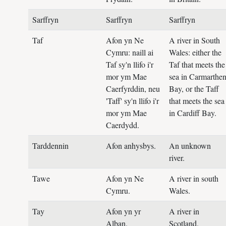
Sarffryn
Sarffryn
Sarffryn
Taf
Afon yn Ne
A river in South
Cymru: naill ai
Wales: either the
Taf sy'n llifo i'r
Taf that meets the
mor ym Mae
sea in Carmarthe
Caerfyrddin, neu
Bay, or the Taff
'Taff' sy'n llifo i'r
that meets the sea
mor ym Mae
in Cardiff Bay.
Caerdydd.
Tarddennin
Afon anhysbys.
An unknown
river.
Tawe
Afon yn Ne
A river in south
Cymru.
Wales.
Tay
Afon yn yr
A river in
Alban.
Scotland.