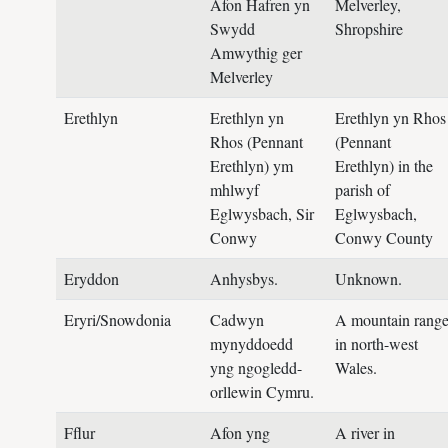
Afon Hafren yn
Melverley,
Swydd
Shropshire
Amwythig ger
Melverley
Erethlyn
Erethlyn yn
Erethlyn yn Rhos
Rhos (Pennant
(Pennant
Erethlyn) ym
Erethlyn) in the
mhlwyf
parish of
Eglwysbach, Sir
Eglwysbach,
Conwy
Conwy County
Eryddon
Anhysbys.
Unknown.
Eryri/Snowdonia
Cadwyn
A mountain rang
mynyddoedd
in north-west
yng ngogledd-
Wales.
orllewin Cymru.
Fflur
Afon yng
A river in