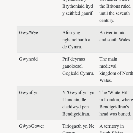
Brythoniaid hyd
the Britons ruled
y seithfed ganrif.
until the seventh
century.
Gwy/Wye
Afon yng
A river in mid-
nghanolbarth a
and south Wales.
de Cymru.
Gwynedd
Prif deyrnas
The main
ganoloesol
medieval
Gogledd Cymru.
kingdom of Nort
Wales.
Gwynfryn
Y 'Gwynfryn' yn
The 'White Hill'
Llundain, lle
in London, where
claddwyd pen
Bendigeidfran's
Bendigeidfran.
head was buried.
Gŵyr/Gower
Tiriogaeth yn Ne
A territory in
Cymru.
South Wales.