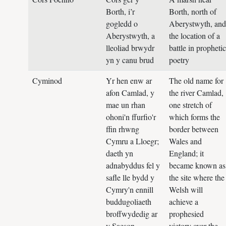
Borth, i’r
Borth, north of
gogledd o
Aberystwyth, and
Aberystwyth, a
the location of a
lleoliad brwydr
battle in prophetic
yn y canu brud
poetry
Cyminod
Yr hen enw ar
The old name for
afon Camlad, y
the river Camlad,
mae un rhan
one stretch of
ohoni'n ffurfio'r
which forms the
ffin rhwng
border between
Cymru a Lloegr;
Wales and
daeth yn
England; it
adnabyddus fel y
became known as
safle lle bydd y
the site where the
Cymry'n ennill
Welsh will
buddugoliaeth
achieve a
broffwydedig ar
prophesied
y Saeson.
victory over the