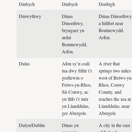
Dinbych
Dinbych
Denbigh
Dinwythwy
Dinas
Dinas Dinoethwy
Dinoethwy,
a hillfort near
bryngaer yn
Bontnewydd,
ardal
Arfon.
Bontnewydd,
Arfon.
Dulas
Afon sy’n codi
A river that
tua dwy filltir i’r
springs two miles
gorllewin o
west of Betws-yn
Fetws-yn-Rhos,
Rhos, Conwy
Sir Conwy, ac
County, and
yn llifo i’r môr
reaches the sea at
yn Llanddulas,
Llanddulas, near
ger Abergele.
Abergele
Dulyn/Dublin
Dinas yn
A city in the east