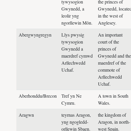
tywysogion
the princes of
Gwynedd, a
Gwynedd, locate
leolir yng
in the west of
ngorllewin Môn.
Anglesey.
Abergwyngregyn
Llys pwysig
An important
tywysogion
court of the
Gwynedd a
princes of
maerdref cymwd
Gwynedd and the
Arllechwedd
maerdref of the
Uchaf.
commote of
Arllechwedd
Uchaf.
Aberhonddu/Brecon
Tref yn Ne
A town in South
Cymru.
Wales.
Aragwn
teyrnas Aragon,
the kingdom of
yng ngogledd-
Aragon, in north-
orllewin Sbaen.
west Spain.