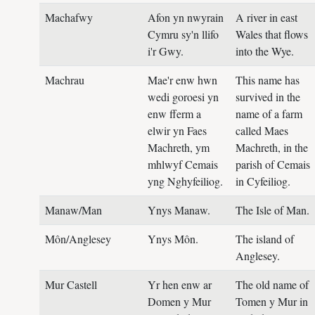
Machafwy
Afon yn nwyrain
A river in east
Cymru sy'n llifo
Wales that flows
i'r Gwy.
into the Wye.
Machrau
Mae'r enw hwn
This name has
wedi goroesi yn
survived in the
enw fferm a
name of a farm
elwir yn Faes
called Maes
Machreth, ym
Machreth, in the
mhlwyf Cemais
parish of Cemais
yng Nghyfeiliog.
in Cyfeiliog.
Manaw/Man
Ynys Manaw.
The Isle of Man.
Môn/Anglesey
Ynys Môn.
The island of
Anglesey.
Mur Castell
Yr hen enw ar
The old name of
Domen y Mur
Tomen y Mur in