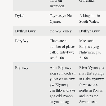
nwyrain
of Ireland.
Iwerddon.
Dyfed
Teyrnas yn Ne
A kingdom in
Cymru.
South Wales.
Dyffryn Gwy
the Wye valley
Dyffryn Gwy
Edryfwy
There are a
Mae sawl
number of places
Edryfwy yng
called Edryfwy;
Nghymru; gw.
see 2.16n.
2.16n.
Efyrnwy
Afon Efyrnwy:
River Vyrnwy: a
afon sy’n codi yn
river that springs
y llyn o’r un enw
in Lake Vyrnwy,
yw Efyrnwy,
flows across
cyn llifo ar draws
northern Powys
gogledd Powys
and joins the
ac ymuno ag
Severn near