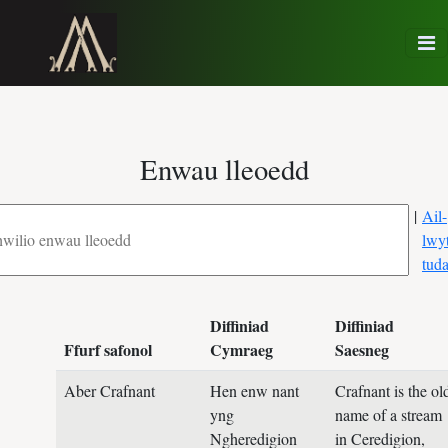
Enwau lleoedd
|
Ail-
lwy
tud
Diffiniad
Diffiniad
Ffurf safonol
Cymraeg
Saesneg
Aber Crafnant
Hen enw nant
Crafnant is the ol
yng
name of a stream
Ngheredigion
in Ceredigion,