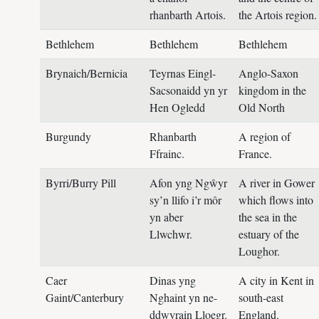
rhanbarth Artois.
the Artois region.
Bethlehem
Bethlehem
Bethlehem
Brynaich/Bernicia
Teyrnas Eingl-
Anglo-Saxon
Sacsonaidd yn yr
kingdom in the
Hen Ogledd
Old North
Burgundy
Rhanbarth
A region of
Ffrainc.
France.
Byrri/Burry Pill
Afon yng Ngŵyr
A river in Gower
sy’n llifo i’r môr
which flows into
yn aber
the sea in the
Llwchwr.
estuary of the
Loughor.
Caer
Dinas yng
A city in Kent in
Gaint/Canterbury
Nghaint yn ne-
south-east
ddwyrain Lloegr.
England.