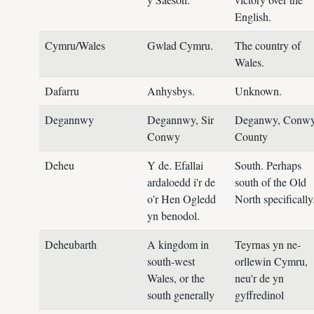
English.
Cymru/Wales
Gwlad Cymru.
The country of
Wales.
Dafarru
Anhysbys.
Unknown.
Degannwy
Degannwy, Sir
Deganwy, Conw
Conwy
County
Deheu
Y de. Efallai
South. Perhaps
ardaloedd i'r de
south of the Old
o'r Hen Ogledd
North specifically
yn benodol.
Deheubarth
A kingdom in
Teyrnas yn ne-
south-west
orllewin Cymru,
Wales, or the
neu'r de yn
south generally
gyffredinol