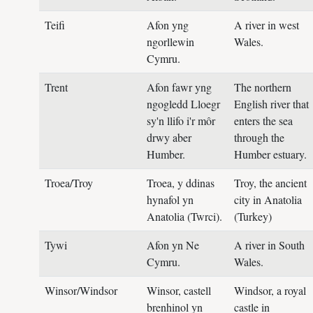
Teifi
Afon yng
A river in west
ngorllewin
Wales.
Cymru.
Trent
Afon fawr yng
The northern
ngogledd Lloegr
English river that
sy'n llifo i'r môr
enters the sea
drwy aber
through the
Humber.
Humber estuary.
Troea/Troy
Troea, y ddinas
Troy, the ancient
hynafol yn
city in Anatolia
Anatolia (Twrci).
(Turkey)
Tywi
Afon yn Ne
A river in South
Cymru.
Wales.
Winsor/Windsor
Winsor, castell
Windsor, a royal
brenhinol yn
castle in