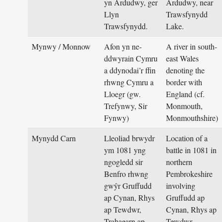
yn Ardudwy, ger
Ardudwy, near
Llyn
Trawsfynydd
Trawsfynydd.
Lake.
Mynwy / Monnow
Afon yn ne-
A river in south-
ddwyrain Cymru
east Wales
a ddynodai’r ffin
denoting the
rhwng Cymru a
border with
Lloegr (gw.
England (cf.
Trefynwy, Sir
Monmouth,
Fynwy)
Monmouthshire)
Mynydd Carn
Lleoliad brwydr
Location of a
ym 1081 yng
battle in 1081 in
ngogledd sir
northern
Benfro rhwng
Pembrokeshire
gwŷr Gruffudd
involving
ap Cynan, Rhys
Gruffudd ap
ap Tewdwr,
Cynan, Rhys ap
Trahaearn ap
Tewdwr,