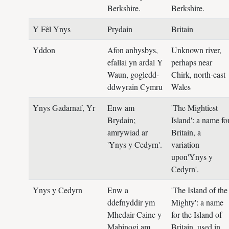
Berkshire.
Berkshire.
Y Fêl Ynys
Prydain
Britain
Yddon
Afon anhysbys,
Unknown river,
efallai yn ardal Y
perhaps near
Waun, gogledd-
Chirk, north-east
ddwyrain Cymru
Wales
Ynys Gadarnaf, Yr
Enw am
'The Mightiest
Brydain;
Island': a name fo
amrywiad ar
Britain, a
'Ynys y Cedyrn'.
variation
upon'Ynys y
Cedyrn'.
Ynys y Cedyrn
Enw a
'The Island of the
ddefnyddir ym
Mighty': a name
Mhedair Cainc y
for the Island of
Mabinogi am
Britain, used in