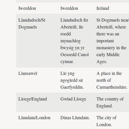
Iwerddon
Iwerddon
Ireland
Llandudoch/St
Llandudoch fer
St Dogmaels near
Dogmaels
Aberteifi, lle
Aberteifi, where
roedd
there was an
mynachlog
important
bwysig yn yr
monastery in the
Oesoedd Canol
early Middle
cynnar.
Ages.
Llansawel
Lle yng
A place in the
ngogledd sir
north of
Gaerfyrddin.
Carmarthenshire.
Lloegr/England
Gwlad Lloegr.
The country of
England.
Llundain/London
Dinas Llundain.
The city of
London.