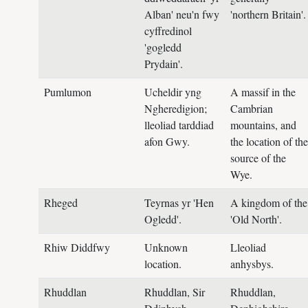
Alban' neu'n fwy
'northern Britain'.
cyffredinol
'gogledd
Prydain'.
Pumlumon
Ucheldir yng
A massif in the
Ngheredigion;
Cambrian
lleoliad tarddiad
mountains, and
afon Gwy.
the location of the
source of the
Wye.
Rheged
Teyrnas yr 'Hen
A kingdom of the
Ogledd'.
'Old North'.
Rhiw Diddfwy
Unknown
Lleoliad
location.
anhysbys.
Rhuddlan
Rhuddlan, Sir
Rhuddlan,