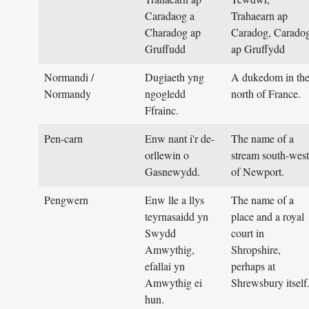
Caradaog a
Trahaearn ap
Charadog ap
Caradog, Carado
Gruffudd
ap Gruffydd
Normandi /
Dugiaeth yng
A dukedom in th
Normandy
ngogledd
north of France.
Ffrainc.
Pen-carn
Enw nant i'r de-
The name of a
orllewin o
stream south-west
Gasnewydd.
of Newport.
Pengwern
Enw lle a llys
The name of a
teyrnasaidd yn
place and a royal
Swydd
court in
Amwythig,
Shropshire,
efallai yn
perhaps at
Amwythig ei
Shrewsbury itself
hun.