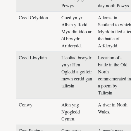
Powys
day north Powys
Coed Celyddon
Coed yn yr
A forest in
Alban y ffodd
Scotland to whic
Myrddin iddo ar
Myrddin fled afte
ôl brwydr
the battle of
Arfderydd.
Arfderydd.
Coed Llwyfain
Lleoliad brwydr
Location of a
yn yr Hen
battle in the Old
Ogledd a goffeir
North
mewn cerdd gan
commemorated in
taliesin
a poem by
Taliesin
Conwy
Afon yng
A river in North
Ngogledd
Wales.
Cymru.
Cors Fochno
Cors ger y
A marsh near