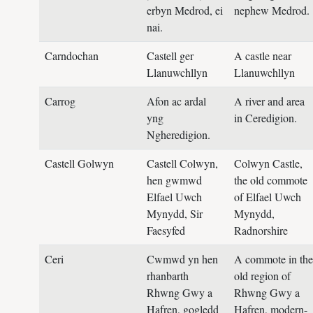
erbyn Medrod, ei
nephew Medrod.
nai.
Carndochan
Castell ger
A castle near
Llanuwchllyn
Llanuwchllyn
Carrog
Afon ac ardal
A river and area
yng
in Ceredigion.
Ngheredigion.
Castell Golwyn
Castell Colwyn,
Colwyn Castle,
hen gwmwd
the old commote
Elfael Uwch
of Elfael Uwch
Mynydd, Sir
Mynydd,
Faesyfed
Radnorshire
Ceri
Cwmwd yn hen
A commote in the
rhanbarth
old region of
Rhwng Gwy a
Rhwng Gwy a
Hafren, gogledd
Hafren, modern-