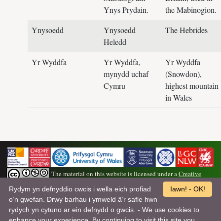
Ynys Prydain.
the Mabinogion.
Ynysoedd
Ynysoedd
The Hebrides
Heledd
Yr Wyddfa
Yr Wyddfa,
Yr Wyddfa
mynydd uchaf
(Snowdon),
Cymru
highest mountain
in Wales
The material on this website is licensed under a
Creative
Commons Attribution-NonCommercial-ShareAlike 4.0 International License
.
Rydym yn defnyddio cwcis i wella eich profiad
Iawn! - OK!
o’n gwefan. Drwy barhau i ymweld â’r safle hwn
Wedi’i ddatblygu, ei gynnal a’i gyhoeddi ar ran Barddoniaeth Myrddin gan
rydych yn cytuno ar ein defnydd o gwcis. - We use cookies to
Dîm y Dyniaethau Digidol ym Mhrifysgol Abertawe
| Hawlfraint©
enhance your experience. By continuing to visit this site you